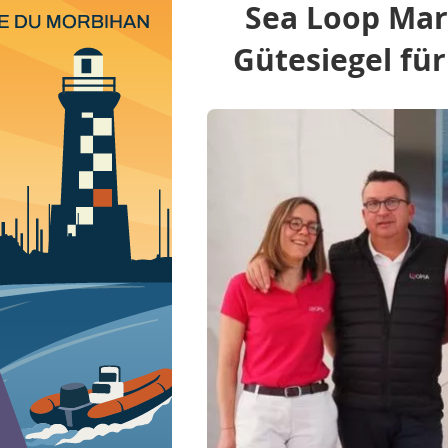
Sea Loop Mari
Gütesiegel für
Boatindustry.de
Baustellen
Projekt - Einführu