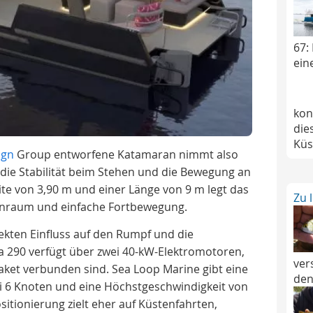
67:
ein
konz
die
Küs
ign
Group entworfene Katamaran nimmt also
f die Stabilität beim Stehen und die Bewegung an
eite von 3,90 m und einer Länge von 9 m legt das
Zu 
nraum und einfache Fortbewegung.
ekten Einfluss auf den Rumpf und die
a 290 verfügt über zwei 40-kW-Elektromotoren,
ver
aket verbunden sind. Sea Loop Marine gibt eine
den
i 6 Knoten und eine Höchstgeschwindigkeit von
sitionierung zielt eher auf Küstenfahrten,