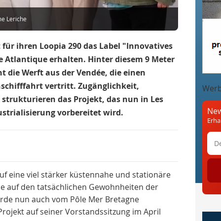
e Leriche
 für ihren Loopia 290 das Label "Innovatives
e Atlantique erhalten. Hinter diesem 9 Meter
 die Werft aus der Vendée, die einen
chifffahrt vertritt. Zugänglichkeit,
Wer
strukturieren das Projekt, das nun in Les
New
strialisierung vorbereitet wird.
Erha
uf eine viel stärker küstennahe und stationäre
e auf den tatsächlichen Gewohnheiten der
wurde nun auch vom Pôle Mer Bretagne
rojekt auf seiner Vorstandssitzung im April