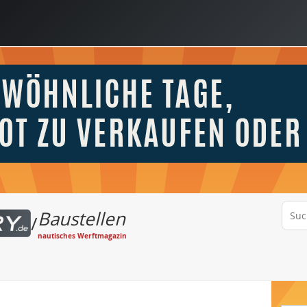
Baustellen
/
nautisches Werftmagazin