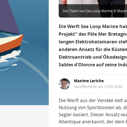
Das Team von Sea Loop Marine © Maxim
Die Werft Sea Loop Marine hat
Projekt" des Pôle Mer Bretagn
langen Elektrokatamaran steht
anderen Ansatz für die Küstens
Elektroantrieb und Ökodesign 
Sables d'Olonne auf seine Indu
Maxime Leriche
Veröffentlicht am 13-05-2026
Die Werft aus der Vendée zielt a
Nutzung von Sportbooten ab, di
Segler basiert. Dieser Ansatz 
Atlantique anerkannt, der dem P