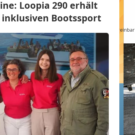
ne: Loopia 290 erhält
 inklusiven Bootssport
ng
Produktion
Porträt - Notizbuch - Terminvereinba