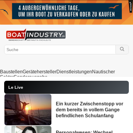
Baustellen
Gerätehersteller
Dienstleistungen
Nautischer
Sektor
Sonderausgabe
Le Live
Ein kurzer Zwischenstopp vor
dem bereits in vollem Gange
befindlichen Schulanfang
Personalwesen: Wechsel