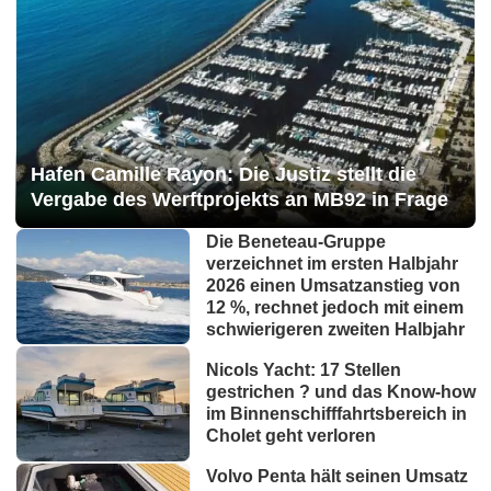
Hafen Camille Rayon: Die Justiz stellt die
Vergabe des Werftprojekts an MB92 in Frage
Die Beneteau-Gruppe
verzeichnet im ersten Halbjahr
2026 einen Umsatzanstieg von
12 %, rechnet jedoch mit einem
schwierigeren zweiten Halbjahr
Nicols Yacht: 17 Stellen
gestrichen ? und das Know-how
im Binnenschifffahrtsbereich in
Cholet geht verloren
Volvo Penta hält seinen Umsatz