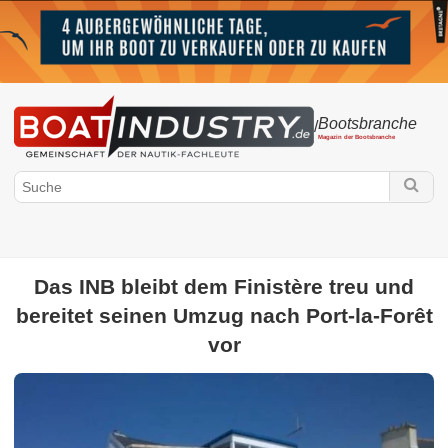
Bootsbranche
/
Magazin der Bootsbranche
Das INB bleibt dem Finistère treu und
bereitet seinen Umzug nach Port-la-Forêt
Boatindustry.de
vor
Nautischer Sektor
Behörden
Verbände
Hafen & Marina
Regulatorische und rechtliche Aspekte
Bootsmesse
Rennen
Umgebung