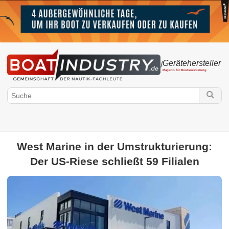
Gerätehersteller
/
Magazin für Bootsausrüstung
West Marine in der Umstrukturierung:
Der US-Riese schließt 59 Filialen
Boatindustry.de
Gerätehersteller
hardware-lieferung - komplettes angebot - eine
Wintermaschine - erfolgreich im Einsatz
Elektronik
Zubehör
Segelmacherei
Bootsmotoren
Lackierung - Harz -
Reinigungsprodukte
Lebensdauer der Gerätehersteller