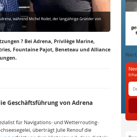
 Adrena, während Michel Rodet, der langjährige Gründer von
zungen ? Bei Adrena, Privilège Marine,
ies, Fountaine Pajot, Beneteau und Alliance
Wer
rungen.
New
Erha
die Geschäftsführung von Adrena
zialist für Navigations- und Wetterrouting-
ochseesegelei, überträgt Julie Renouf die