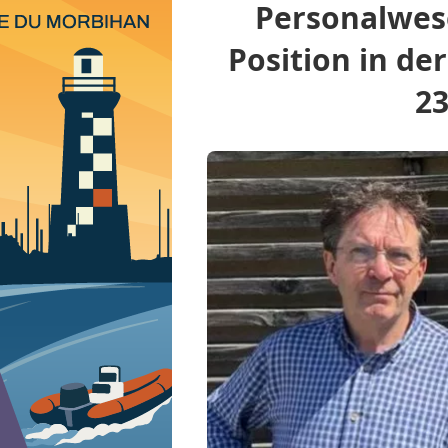
Personalwese
Position in de
Boatindustry.de
23
Nautischer Sektor
Behörden
Rennen
Umgebung