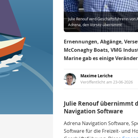
Julie Renouf wird Geschäftsführerin von
Adrena, den Vorsitz übernimmt
Ernennungen, Abgänge, Verset
McConaghy Boats, VMG Industr
Marine gab es einige Verände
Maxime Leriche
Veröffentlicht am 23-06-2026
Julie Renouf übernimmt 
Navigation Software
Adrena Navigation Software, Spe
Software für die Freizeit- und H