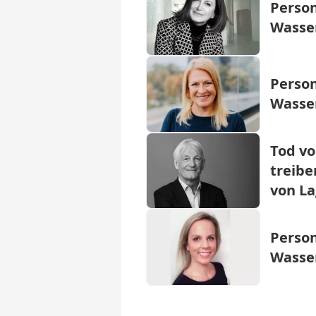
Person
Wasser
Person
Wasser
Tod vo
treibe
von L
Person
Wasser