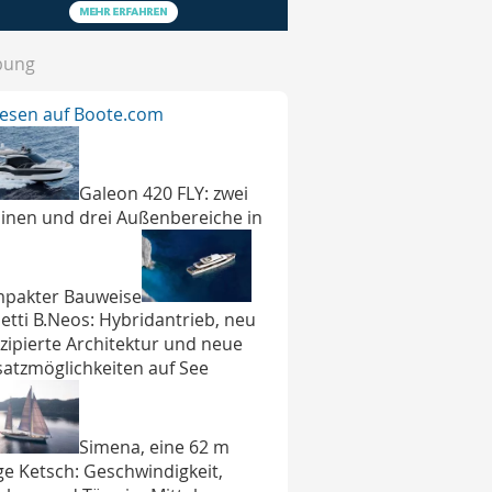
bung
lesen auf Boote.com
Galeon 420 FLY: zwei
inen und drei Außenbereiche in
pakter Bauweise
etti B.Neos: Hybridantrieb, neu
zipierte Architektur und neue
satzmöglichkeiten auf See
Simena, eine 62 m
ge Ketsch: Geschwindigkeit,