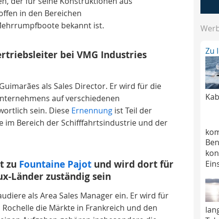
en, der für seine Konstruktionen aus
fen in den Bereichen
ehrrumpfboote bekannt ist.
Wer
Zu 
triebsleiter bei VMG Industries
uimarães als Sales Director. Er wird für die
Kab
nternehmens auf verschiedenen
ortlich sein. Diese
Ernennung
ist Teil der
im Bereich der Schifffahrtsindustrie und der
kom
Ben
kon
t zu
Fountaine Pajot
und wird dort für
Ein
ux-Länder zuständig sein
audiere als Area Sales Manager ein. Er wird für
 Rochelle die Märkte in Frankreich und den
lan