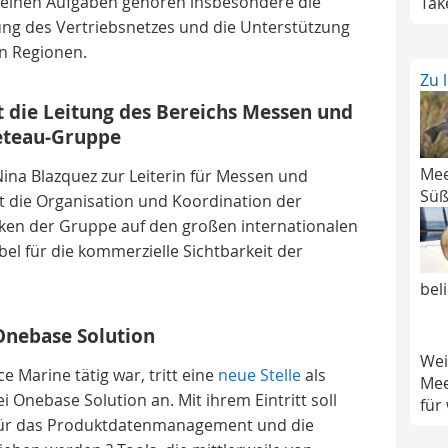
seinen Aufgaben gehören insbesondere die
Tak
ung des Vertriebsnetzes und die Unterstützung
n Regionen.
Zu 
 die Leitung des Bereichs Messen und
eteau-Gruppe
Mee
na Blazquez zur Leiterin für Messen und
Süß
 die Organisation und Koordination der
ken der Gruppe auf den großen internationalen
el für die kommerzielle Sichtbarkeit der
bel
 Onebase Solution
Wei
ce Marine tätig war, tritt eine
neue Stelle
als
Mee
 Onebase Solution an. Mit ihrem Eintritt soll
für
ür das Produktdatenmanagement und die