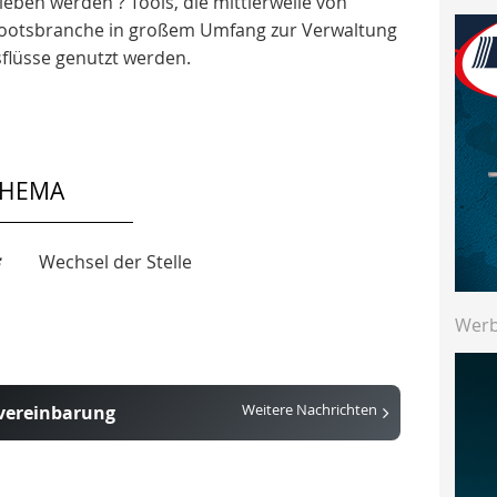
ben werden ? Tools, die mittlerweile von
Bootsbranche in großem Umfang zur Verwaltung
sflüsse genutzt werden.
THEMA
Wechsel der Stelle
Wer
nvereinbarung
Weitere Nachrichten