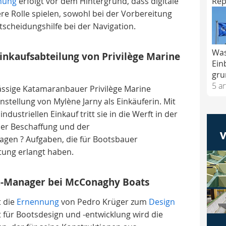
Rep
nung
erfolgt vor dem Hintergrund, dass digitale
e Rolle spielen, sowohl bei der Vorbereitung
tscheidungshilfe bei der Navigation.
Was
 Einkaufsabteilung von Privilège Marine
Ein
gru
5 ar
ässige Katamaranbauer Privilège Marine
nstellung von Mylène Jarny als Einkäuferin. Mit
ndustriellen Einkauf tritt sie in die Werft in der
der Beschaffung und der
agen ? Aufgaben, die für Bootsbauer
tung erlangt haben.
n-Manager bei McConaghy Boats
t die
Ernennung
von Pedro Krüger zum
Design
 für Bootsdesign und -entwicklung wird die