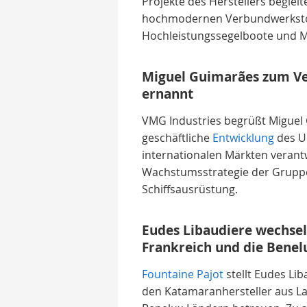
Projekte des Herstellers begleit
hochmodernen Verbundwerkstof
Hochleistungssegelboote und M
Miguel Guimarães zum Ver
ernannt
VMG Industries begrüßt Miguel G
geschäftliche
Entwicklung
des U
internationalen Märkten verantw
Wachstumsstrategie der Gruppe 
Schiffsausrüstung.
Eudes Libaudiere wechsel
Frankreich und die Benel
Fountaine Pajot
stellt Eudes Lib
den Katamaranhersteller aus La